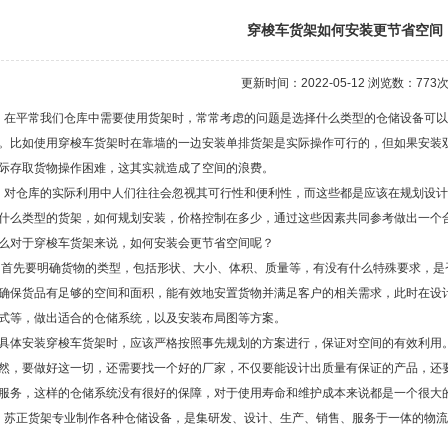
穿梭车货架如何安装更节省空间
更新时间：2022-05-12 浏览数：
773
平常我们仓库中需要使用货架时，常常考虑的问题是选择什么类型的仓储设备可以
。比如使用穿梭车货架时在靠墙的一边安装单排货架是实际操作可行的，但如果安装
际存取货物操作困难，这其实就造成了空间的浪费。
仓库的实际利用中人们往往会忽视其可行性和便利性，而这些都是应该在规划设计
什么类型的货架，如何规划安装，价格控制在多少，通过这些因素共同参考做出一个
么对于穿梭车货架来说，如何安装会更节省空间呢？
先要明确货物的类型，包括形状、大小、体积、质量等，有没有什么特殊要求，是
确保货品有足够的空间和面积，能有效地安置货物并满足客户的相关需求，此时在设
式等，做出适合的仓储系统，以及安装布局图等方案。
具体安装穿梭车货架时，应该严格按照事先规划的方案进行，保证对空间的有效利用
然，要做好这一切，还需要找一个好的厂家，不仅要能设计出质量有保证的产品，还
服务，这样的仓储系统没有很好的保障，对于使用寿命和维护成本来说都是一个很大
正货架专业制作各种仓储设备，是集研发、设计、生产、销售、服务于一体的物流