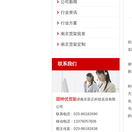
公司新闻
行业资讯
行业方案
南京货架批发
在
间
南京货架定制
实
对
联系我们
择
那
首
时
方
固特优货架
@南京苏正科技实业有限
在
公司
当
联系电话：025-86182690
的
移动电话：13376057606
苏
图文传真：025-86182638