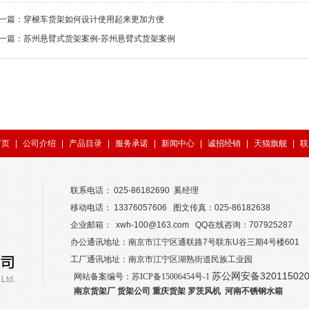
一篇：
穿梭车货架如何设计使用起来更加方便
一篇：
苏州悬臂式货架案例-苏州悬臂式货架案例
首页
|
公司介绍
|
产品目录
|
服务承诺
|
新闻中心
|
诚招经销
|
天猫旗舰
|
联
联系电话： 025-86182690 奚经理
移动电话： 13376057606 图文传真：025-86182638
企业邮箱： xwh-100@163.com QQ在线咨询：707925287
办公通讯地址：南京市江宁区通联路7号联东U谷三期4号楼601
工厂通讯地址：南京市江宁区湖熟街道民族工业园
苏公网安备320115020
网站备案编号：
苏ICP备15006454号-1
南京货架厂
货架公司
重庆货架
罗茨风机
河南不锈钢水箱