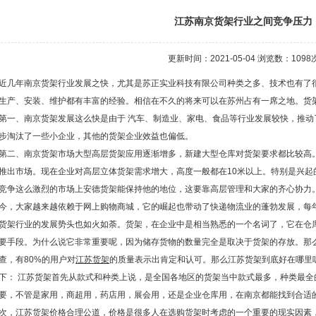
江苏南京货架行业之间竞争压力
更新时间：2021-05-04 浏览数：
1098
几年南京货架行业发展之快，尤其是苏正实业科技有限公司种类之多、技术也有了
生产、安装、维护都有丰富的经验。相信在不久的将来可以在苏州占有一席之地。货
一、南京货架发展这么快是由于 汽车、制造业、家电、食品等行业发展较快，推动
步淘汰了一些小企业，其他的货架企业效益也偏低。
二、南京货架市场大型高层货架应用逐渐增多，新建大型仓库对货架要求都比较高。
推出市场。现在企业对高层立体货架需求增大，高度一般都在10米以上。特别是兴起
竞争这么激烈的市场上安德货架能保持他的地位，这要靠高层管理和大家的齐心协力
今，大家越来越依赖于网上购物商城，它的崛起也带动了快递物流业的蓬勃发展，每
货架行业的发展势头也如火如荼。货架，在企业中是相当熟悉的一个名词了，它在仓
要手段。为什么说它非常重要呢，因为储存货物的数量完全是取决于货架的存放。那
查，有80%的用户对
江苏货架
的质量表示出肯定和认可。那么江苏货架到底好在哪里
下： 江苏货架首先从款式和种类上说，是全国各地区的货架当中款式最多，种类最
要，不管是家用，商超用，药店用，展会用，还是企业仓库用，在南京都能找到合适
次，江苏货架价格合理公道，价格是很多人在选购货架时考虑的一个重要的现实因素