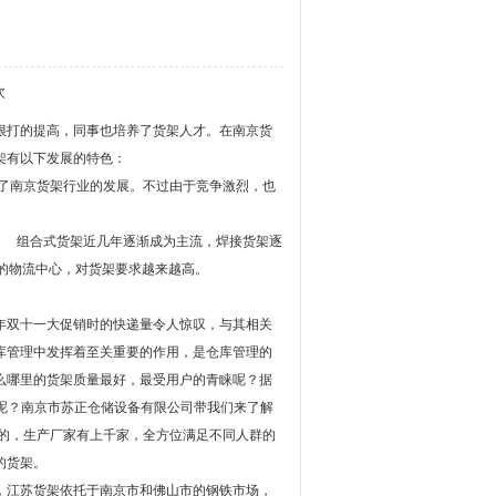
次
很打的提高，同事也培养了货架人才。在南京货
架有以下发展的特色：
了南京货架行业的发展。不过由于竞争激烈，也
 组合式货架近几年逐渐成为主流，焊接货架逐
的物流中心，对货架要求越来越高。
。
年双十一大促销时的快递量令人惊叹，与其相关
库管理中发挥着至关重要的作用，是仓库管理的
么哪里的货架质量最好，最受用户的青睐呢？据
呢？南京市苏正仓储设备有限公司带我们来了解
全的，生产厂家有上千家，全方位满足不同人群的
的货架。
，江苏货架依托于南京市和佛山市的钢铁市场，