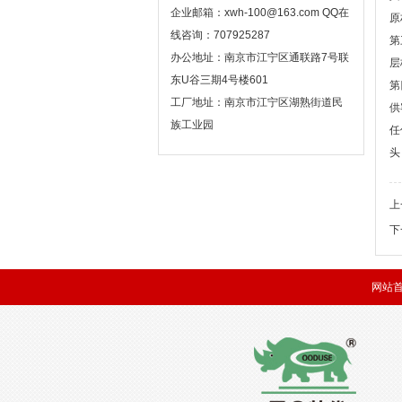
企业邮箱：xwh-100@163.com QQ在
原
线咨询：707925287
第
办公地址：南京市江宁区通联路7号联
层
东U谷三期4号楼601
第
工厂地址：南京市江宁区湖熟街道民
供
族工业园
任
头
上
下
网站