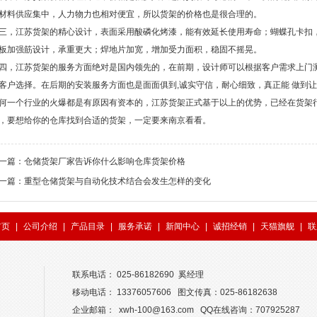
材料供应集中，人力物力也相对便宜，所以货架的价格也是很合理的。
三，江苏货架的精心设计，表面采用酸磷化烤漆，能有效延长使用寿命；蝴蝶孔卡扣
板加强筋设计，承重更大；焊地片加宽，增加受力面积，稳固不摇晃。
四，江苏货架的服务方面绝对是国内领先的，在前期，设计师可以根据客户需求上门
客户选择。在后期的安装服务方面也是面面俱到,诚实守信，耐心细致，真正能 做到
何一个行业的火爆都是有原因有资本的，江苏货架正式基于以上的优势，已经在货架
，要想给你的仓库找到合适的货架，一定要来南京看看。
一篇：
仓储货架厂家告诉你什么影响仓库货架价格
一篇：
重型仓储货架与自动化技术结合会发生怎样的变化
首页
|
公司介绍
|
产品目录
|
服务承诺
|
新闻中心
|
诚招经销
|
天猫旗舰
|
联
联系电话： 025-86182690 奚经理
移动电话： 13376057606 图文传真：025-86182638
企业邮箱： xwh-100@163.com QQ在线咨询：707925287