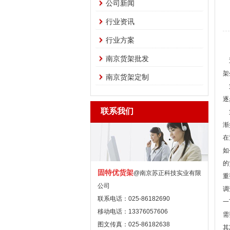
公司新闻
行业资讯
行业方案
南京货架批发
近
架
南京货架定制
第
逐
联系我们
第
渐
在
如
的
固特优货架
@南京苏正科技实业有限
重
公司
调
联系电话：025-86182690
一
移动电话：13376057606
需
图文传真：025-86182638
其