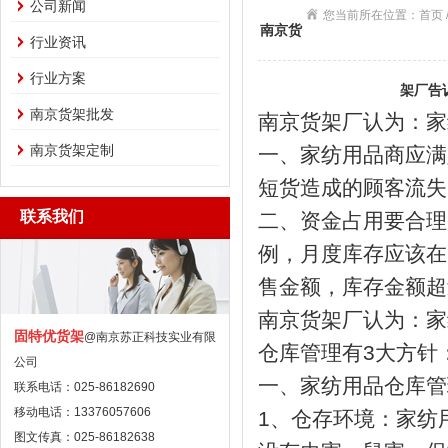
公司新闻
您当前所在位置：首页 
南京货
行业资讯
行业方案
架厂告
南京货架批发
南京货架厂
认为：家
南京货架定制
一、家纺用品商应满
短货造成的顾客流失
联系我们
二、资金占用要合理
例，月度库存应该在
售金额，库存金额超
南京货架厂认为：家
固特优货架
@南京苏正科技实业有限
仓库管理有3大方针
公司
一、家纺用品仓库管
联系电话：025-86182690
移动电话：13376057606
1、仓存环境：家纺
图文传真：025-86182638