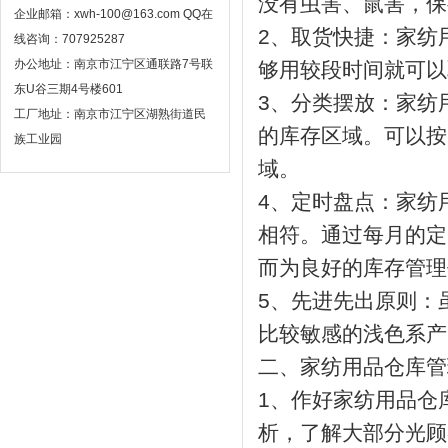
没有虫害、鼠害，保
企业邮箱：xwh-100@163.com QQ在
2、取货快捷：家纺
线咨询：707925287
办公地址：南京市江宁区通联路7号联
够用较段时间就可以
东U谷三期4号楼601
3、分类摆放：家纺
工厂地址：南京市江宁区湖熟街道民
的库存区域。可以按
族工业园
域。
4、定时盘点：家纺
相符。通过每月的定
而为良好的库存管理
5、先进先出原则：
比较敏感的浅色系产
二、家纺用品仓库管
1、作好家纺用品仓
析，了解大部分光顾