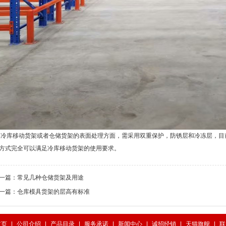
冷库移动货架
或者仓储货架的表面处理方面，需采用双重保护，防锈层和冷冻层，目
方式完全可以满足冷库移动货架的使用要求。
一篇：
常见几种仓储货架及用途
一篇：
仓库模具货架的层高有标准
首页
|
公司介绍
|
产品目录
|
服务承诺
|
新闻中心
|
诚招经销
|
天猫旗舰
|
联