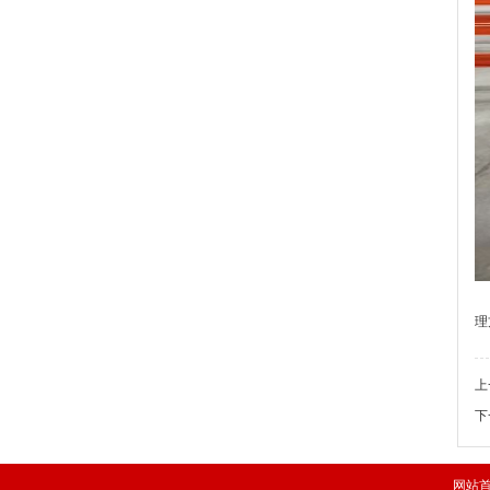
理
上
下
网站