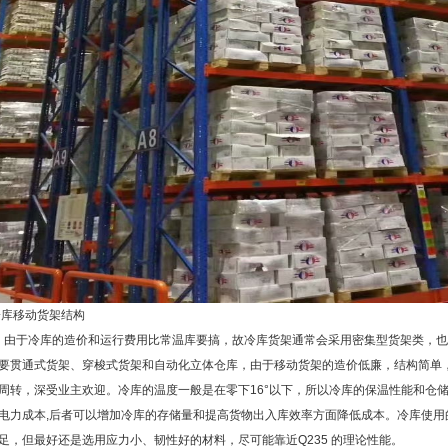
库移动货架结构
于冷库的造价和运行费用比常温库要搞，故冷库货架通常会采用密集型货架类，也
要贯通式货架、穿梭式货架和自动化立体仓库，由于移动货架的造价低廉，结构简单
周转，深受业主欢迎。冷库的温度一般是在零下16°以下，所以冷库的保温性能和仓
电力成本,后者可以增加冷库的存储量和提高货物出入库效率方面降低成本。冷库使用
足，但最好还是选用应力小、韧性好的材料，尽可能靠近Q235 的理论性能。